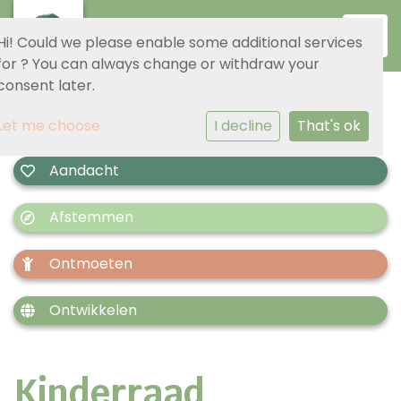
Toggl
Hi! Could we please enable some additional services
for
? You can always change or withdraw your
consent later.
Let me choose
I decline
That's ok
Aandacht
Afstemmen
Ontmoeten
Ontwikkelen
Kinderraad