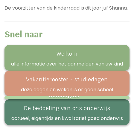
De voorzitter van de kinderraad is dit jaar juf Shanna.
Snel naar
Welkom
alle informatie over het aanmelden van uw kind
Vakantierooster - studiedagen
deze dagen en weken is er geen school
Schoolgids
praktische & belangrijke informatie over onze school
De bedoeling van ons onderwijs
actueel, eigentijds en kwalitatief goed onderwijs