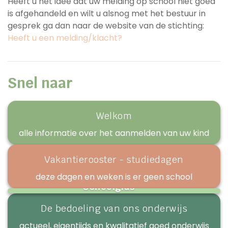
Heeft u het idee dat uw melding op school niet goed
is afgehandeld en wilt u alsnog met het bestuur in
gesprek ga dan naar de website van de stichting:
Heeft u een melding/klacht?
Snel naar
Welkom
alle informatie over het aanmelden van uw kind
Vakantierooster - studiedagen
deze dagen en weken is er geen school
Schoolgids
praktische & belangrijke informatie over onze school
De bedoeling van ons onderwijs
actueel, eigentijds en kwalitatief goed onderwijs