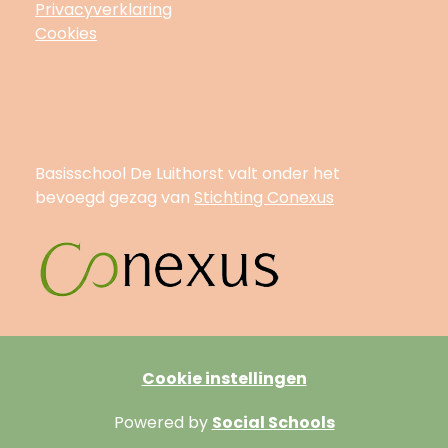
Privacyverklaring
Cookies
Basisschool De Luithorst valt onder het
bevoegd gezag van
Stichting Conexus
Cookie instellingen
Powered by
Social Schools