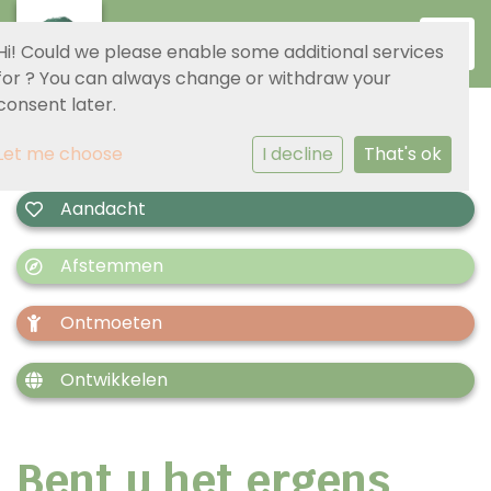
Toggl
Hi! Could we please enable some additional services
for
? You can always change or withdraw your
consent later.
Let me choose
I decline
That's ok
Aandacht
Afstemmen
Ontmoeten
Ontwikkelen
Bent u het ergens