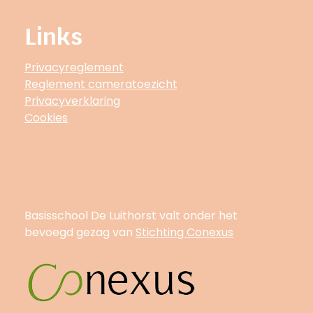
Links
Privacyreglement
Reglement cameratoezicht
Privacyverklaring
Cookies
Basisschool De Luithorst valt onder het
bevoegd gezag van
Stichting Conexus