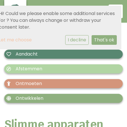
Toggl
Hi! Could we please enable some additional services
for
? You can always change or withdraw your
consent later.
Let me choose
I decline
That's ok
Aandacht
Afstemmen
Ontmoeten
Ontwikkelen
Slimme apparaten