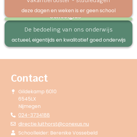
Vakantierooster - studiedagen
deze dagen en weken is er geen school
Schoolgids
praktische & belangrijke informatie over onze school
De bedoeling van ons onderwijs
actueel, eigentijds en kwalitatief goed onderwijs
Contact
Gildekamp 6010
6545LX
Nijmegen
024-3734188
directie.luithorst@conexus.nu
Schoolleider: Berenike Vossebeld